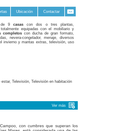
rtas
Ubicación
Contactar
al de 9
casas
con dos o tres plantas,
 totalmente equipadas con el mobiliario y
s completos
con ducha de gran formato,
ndas, nevera-congelador, menaje, diversos
el invierno y mantas extras, televisión, uso
star, Televisión, Televisión en habitación
Ver más
o Campoo, con cumbres que superan los
Tres Mares, está considerada una de las