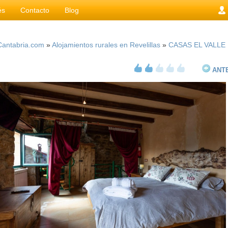
és
Contacto
Blog
Cantabria.com
»
Alojamientos rurales en Revelillas
»
CASAS EL VALLE
ANT