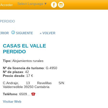
Select Language
▼
Acceder
 PERDIDO
ERIOR
SIGUIENTE
« VOLVER
CASAS EL VALLE
PERDIDO
Tipo:
Alojamientos rurales
Nº de licencia de turismo
: G.4950
Nº de plazas
: 42
Precio desde
: 17 €
C.Andrajo, 13 Revelillas S/N
Valderredible 39250 Cantabria
Teléfono
:
6509…
Visitar Web