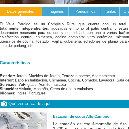
Datos generales
Imágenes
Panorámica
Tarifas
Ofe
El Valle Perdido es un Complejo Rural que cuenta con un tot
totalmente independientes
, adosadas en torno al patio central y están
decoración necesario para su uso y comodidad; con uno o varios
baño
calefacción central, chimenea, cocina completa: vitro cerámica, microo
utensilios de cocina, tostador, vajilla, cubertería, edredones de pluma para 
libre del parking, etc,.
Características
Exterior:
Jardín, Muebles de Jardín, Terraza o porche, Aparcamiento
Interior:
Baño en habitación, Chimenea, Cocina, Comedor, Lavadora, Sala de e
Servicios:
WiFi gratis, Admite mascota
Situación:
Aislada, Montaña, Cerca de ríos o embalses
Idiomas:
Inglés, Portugués
Qué ver cerca de aquí
Estación de esquí Alto Campoo
La estación de esquí-montaña de Alt
2.200 m. y con rutas como la de Pico 