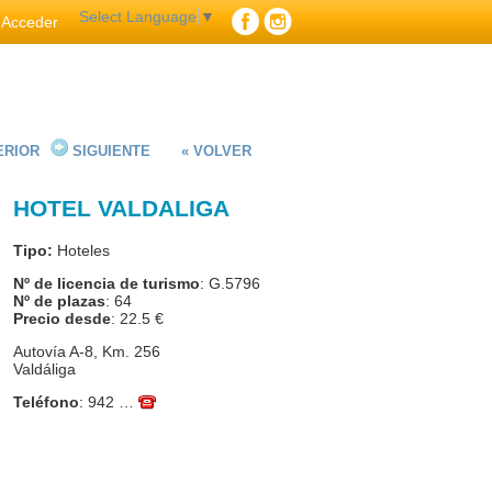
Select Language
▼
Acceder
ERIOR
SIGUIENTE
« VOLVER
HOTEL VALDALIGA
Tipo:
Hoteles
Nº de licencia de turismo
: G.5796
Nº de plazas
: 64
Precio desde
: 22.5 €
Autovía A-8, Km. 256
Valdáliga
Teléfono
:
942 …