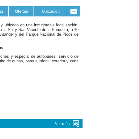
fas
Ofertas
Ubicación
 y ubicado en una inmejorable localización.
e la Sal y San Vicente de la Barquera, a 10
antander y del Parque Nacional de Picos de
as.
ches y especial de autobuses, servicio de
uito de cunas, parque infantil exterior y zona
Ver más