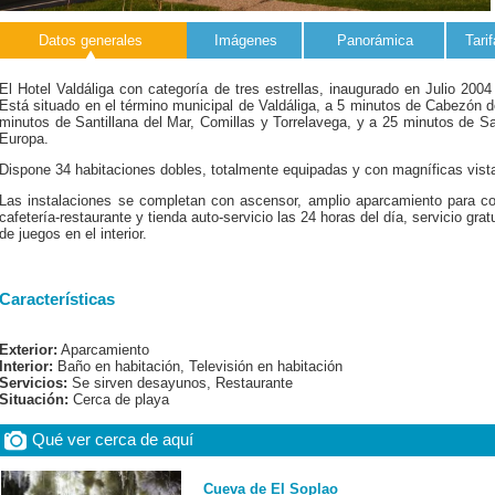
Datos generales
Imágenes
Panorámica
Tari
El Hotel Valdáliga con categoría de tres estrellas, inaugurado en Julio 2004
Está situado en el término municipal de Valdáliga, a 5 minutos de Cabezón d
minutos de Santillana del Mar, Comillas y Torrelavega, y a 25 minutos de S
Europa.
Dispone 34 habitaciones dobles, totalmente equipadas y con magníficas vist
Las instalaciones se completan con ascensor, amplio aparcamiento para co
cafetería-restaurante y tienda auto-servicio las 24 horas del día, servicio grat
de juegos en el interior.
Características
Exterior:
Aparcamiento
Interior:
Baño en habitación, Televisión en habitación
Servicios:
Se sirven desayunos, Restaurante
Situación:
Cerca de playa
Qué ver cerca de aquí
Cueva de El Soplao