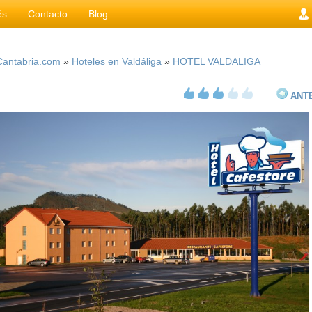
és
Contacto
Blog
Cantabria.com
»
Hoteles en Valdáliga
»
HOTEL VALDALIGA
ANT