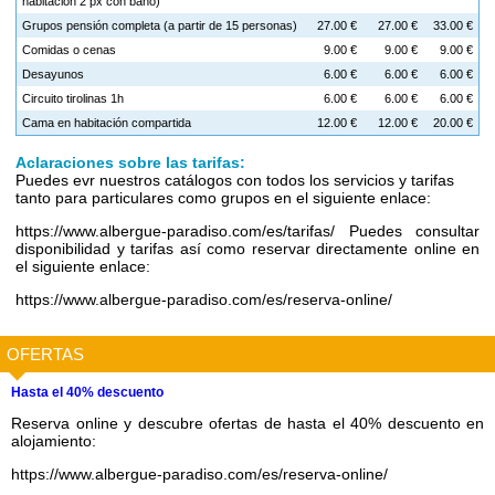
habitación 2 px con baño)
Grupos pensión completa (a partir de 15 personas)
27.00 €
27.00 €
33.00 €
Comidas o cenas
9.00 €
9.00 €
9.00 €
Desayunos
6.00 €
6.00 €
6.00 €
Circuito tirolinas 1h
6.00 €
6.00 €
6.00 €
Cama en habitación compartida
12.00 €
12.00 €
20.00 €
Aclaraciones sobre las tarifas:
Puedes evr nuestros catálogos con todos los servicios y tarifas
tanto para particulares como grupos en el siguiente enlace:
https://www.albergue-paradiso.com/es/tarifas/ Puedes consultar
disponibilidad y tarifas así como reservar directamente online en
el siguiente enlace:
https://www.albergue-paradiso.com/es/reserva-online/
OFERTAS
Hasta el 40% descuento
Reserva online y descubre ofertas de hasta el 40% descuento en
alojamiento:
https://www.albergue-paradiso.com/es/reserva-online/