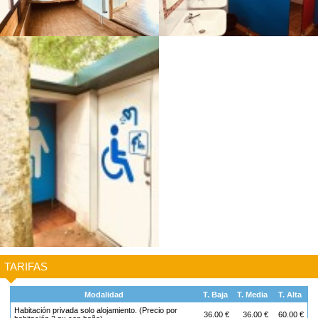
TARIFAS
Modalidad
T. Baja
T. Media
T. Alta
Habitación privada solo alojamiento. (Precio por
36.00 €
36.00 €
60.00 €