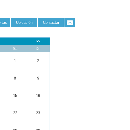
rtas
Ubicación
Contactar
>>
Sa
Do
1
2
8
9
15
16
22
23