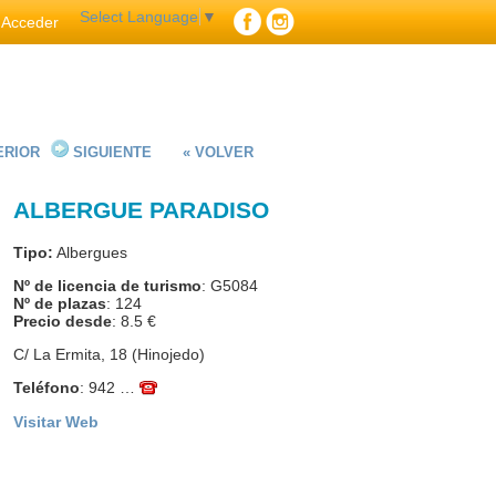
Select Language
▼
Acceder
ERIOR
SIGUIENTE
« VOLVER
ALBERGUE PARADISO
Tipo:
Albergues
Nº de licencia de turismo
: G5084
Nº de plazas
: 124
Precio desde
: 8.5 €
C/ La Ermita, 18 (Hinojedo)
Teléfono
:
942 …
Visitar Web