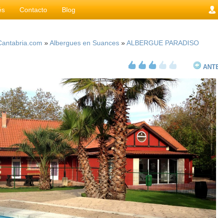
és
Contacto
Blog
Cantabria.com
»
Albergues en Suances
»
ALBERGUE PARADISO
ANT