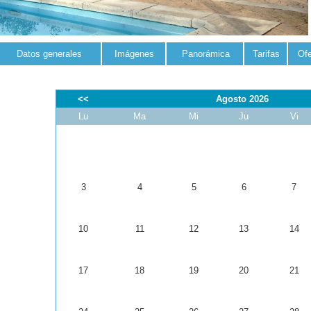
Datos generales
Imágenes
Panorámica
Tarifas
Ofe
<<
Agosto 2026
Lu
Ma
Mi
Ju
Vi
3
4
5
6
7
10
11
12
13
14
17
18
19
20
21